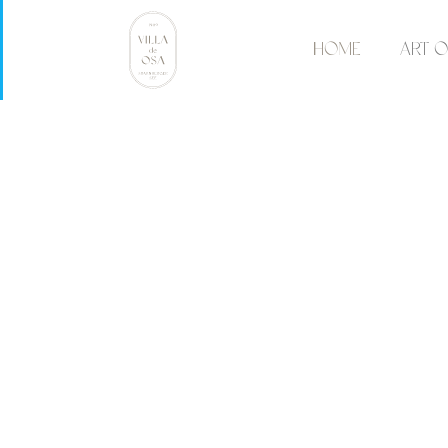
HOME
ART O