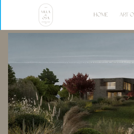
HOME
ART O